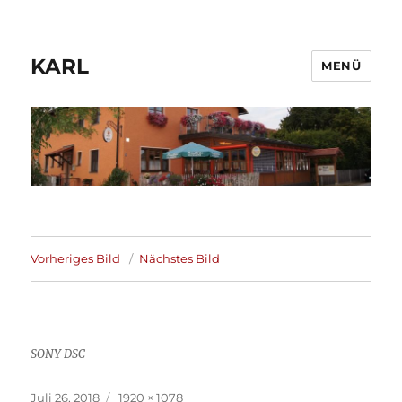
KARL
MENÜ
Vorheriges Bild
Nächstes Bild
SONY DSC
Veröffentlicht
Volle
Juli 26, 2018
1920 × 1078