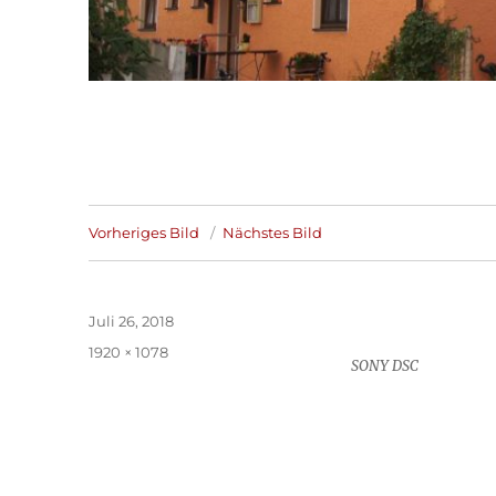
Vorheriges Bild
Nächstes Bild
Veröffentlicht
Juli 26, 2018
am
Volle
1920 × 1078
SONY DSC
Größe