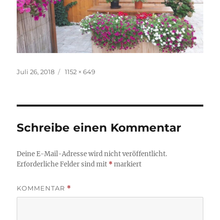
Veröffentlicht
Volle
Juli 26, 2018
1152 × 649
am
Größe
Schreibe einen Kommentar
Deine E-Mail-Adresse wird nicht veröffentlicht.
Erforderliche Felder sind mit
*
markiert
KOMMENTAR
*