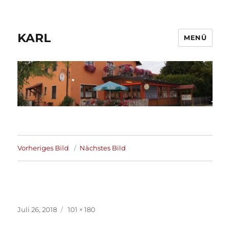
KARL
MENÜ
Vorheriges Bild
Nächstes Bild
Veröffentlicht
Volle
Juli 26, 2018
101 × 180
am
Größe