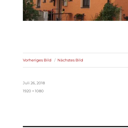
Vorheriges Bild
Nächstes Bild
Veröffentlicht
Juli 26, 2018
am
Volle
1920 × 1080
Größe